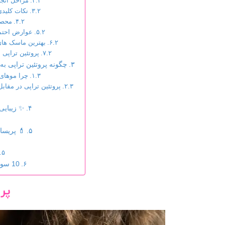
مراحل انجا
نکات کلیدی
محصو
عوارض احتما
بهترین ماسک های
پروتئین تراپی 
چگونه پروتئین تراپی ب
چرا موهای 
پروتئین تراپی در مقاب
✨ زیبایی
💄 پریسا
10 سوال متداول درباره پروتئین تراپی مو
پر