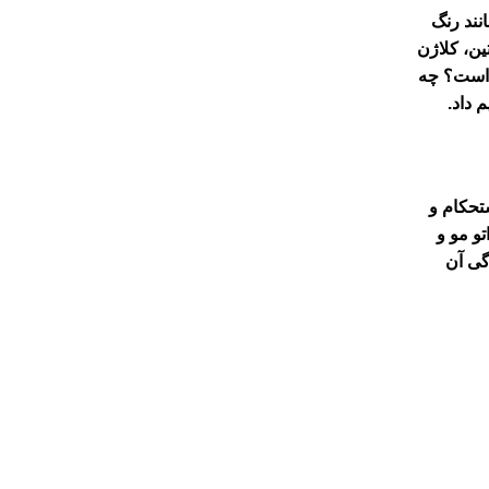
نند رنگ
ین، کلاژن
ب است؟ چه
 داد.
تحکام و
و مو و
گی آن