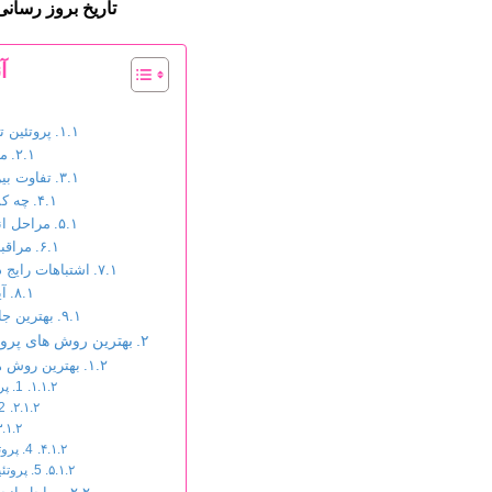
تاریخ بروز رسانی : 2025/03/11 – ت
آ
پروتئین 
مز
تفاوت بین
چه کس
مراحل انج
مراقب
اشتباهات رایج د
آی
بهترین جا
بهترین روش های پروت
بهترین روش ه
1. پروتئین تراپی با کراتین (کراتینه مو)
2. پروتئین تراپی با آمینو
4. پروتئین تراپی با پروتئین گندم و ابریشم
5. پروتئین تراپی طبیعی با ماسک های خانگی