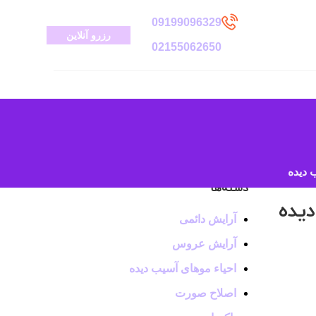
09199096329
رزرو آنلاین
02155062650
 دیده
دسته‌ها
دیده
آرایش دائمی
آرایش عروس
احیاء موهای آسیب دیده
اصلاح صورت