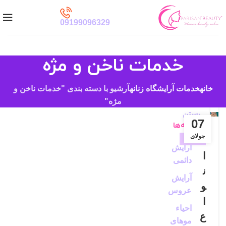
09199096329
خدمات ناخن و مژه
خانه
خدمات آرایشگاه زنانه
آرشیو با دسته بندی "خدمات ناخن و
مژه"
بستن
07
دسته‌ها
جولای
کاشت
آرایش
ناخن
ا
دائمی
ن
آرایش
و
عروس
ا
احیاء
ع
موهای