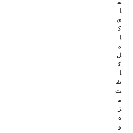
م
ا
ی
ک
ا
م
ل
ک
ا
ش
ت
م
ژ
ه
و