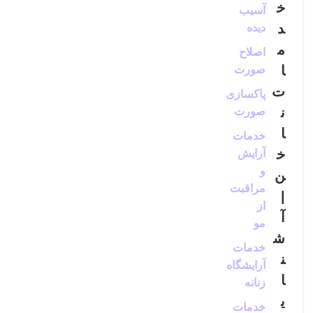
خ
آسیب
د
دیده
م
اصلاح
ا
صورت
ت
پاکسازی
ن
صورت
ا
خدمات
خ
آرایش
و
ن
مراقبت
|
از
آ
مو
ش
خدمات
ن
آرایشگاه
ا
زنانه
ی
خدمات