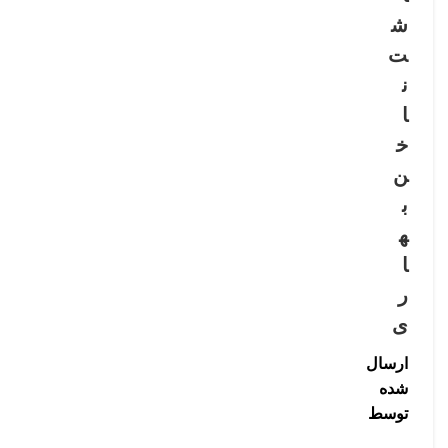
,
ش
کاشت
ت
ناخن
ن
ا
خ
ن
ب
ه
ا
ر
ی
ارسال
شده
توسط