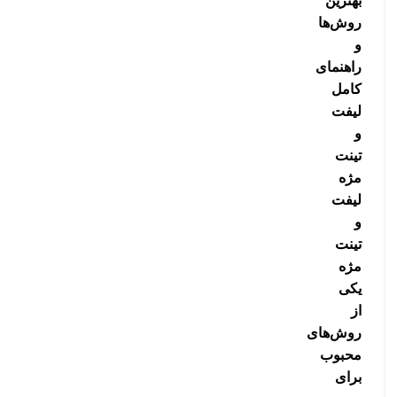
بهترین
روش‌ها
و
راهنمای
کامل
لیفت
و
تینت
مژه
لیفت
و
تینت
مژه
یکی
از
روش‌های
محبوب
برای