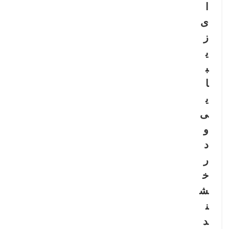
ا
ی
ز
ی
ب
ا
ی
ی
و
د
ر
خ
ش
ن
د