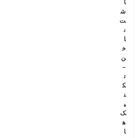
ا
ش
ت
ن
ا
خ
ن
–
ت
ک
ن
ی
ک‌
ه
ا