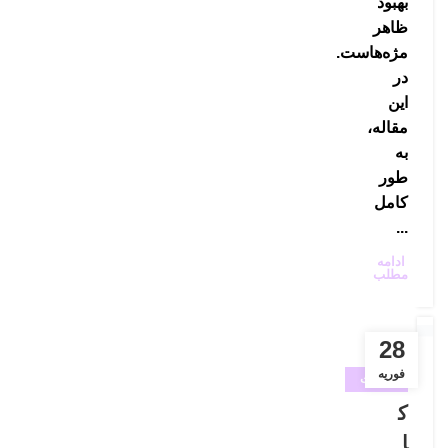
بهبود
ظاهر
مژه‌هاست.
در
این
مقاله،
به
طور
کامل
...
ادامه
مطلب
28
فوریه
خدمات
آرایشگاه
ک
زنانه
ا