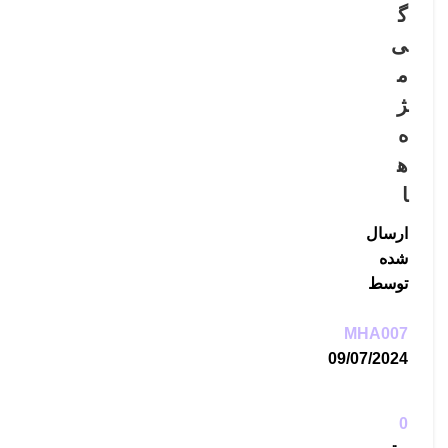
گ
ی
م
ژ
ه‌
ه
ا
ارسال
شده
توسط
MHA007
09/07/2024
0