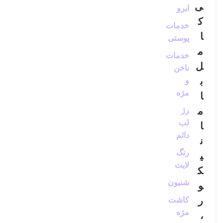
ی
ابرو
ک
خدمات
ا
پوستی
م
خدمات
ل
ناخن
ب
و
مژه
ا
م
رژ
لب
ا
دائم
ن
رنگ
ی
لایت
ک
شنیون
و
ر
کاشت
مژه
،