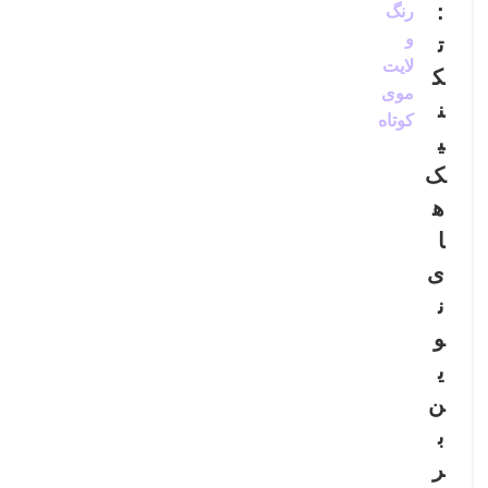
:
رنگ
و
ت
لایت
ک
موی
ن
کوتاه
ی
ک‌
ه
ا
ی
ن
و
ی
ن
ب
ر