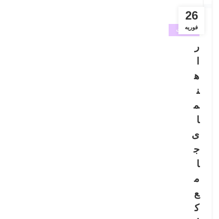
26
فوریه
خدمات
آرایشگاه
ر
زنانه
ا
,
ه
خدمات
ن
ناخن و
م
مژه
,
ا
کاشت
ی
ناخن
ج
ا
م
ع
ک