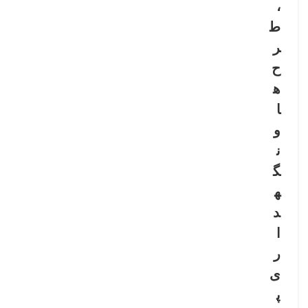
،
ط
ر
ح‌
ه
ا
و
ن
گ
ه
د
ا
ر
ی
پ