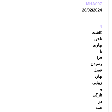
MHA007
28/02/2024
4
کاشت
ناخن
بهاری
با
فرا
رسیدن
فصل
بهار،
زیبایی
و
تازگی
در
همه