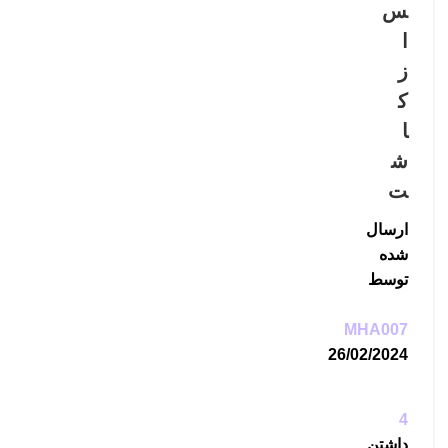
س
ا
ز
ک
ا
ش
ت
ارسال
شده
توسط
MHA007
26/02/2024
4
داشتن