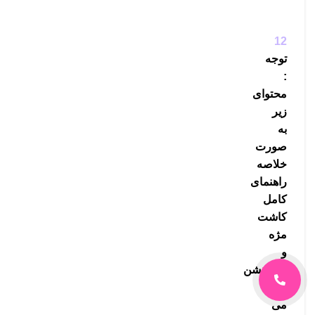
12
توجه
:
محتوای
زیر
به
صورت
خلاصه
راهنمای
کامل
کاشت
مژه
و
اکستنشن
مژه
می