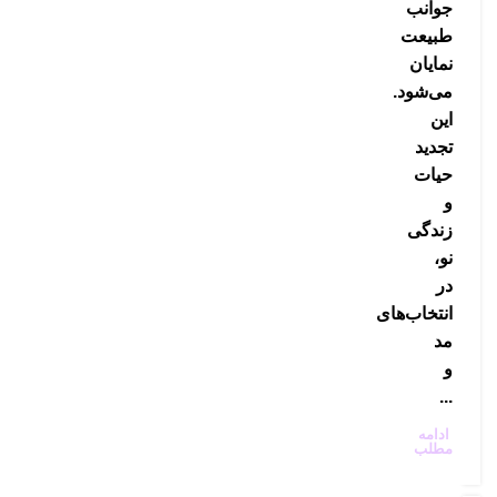
جوانب
طبیعت
نمایان
می‌شود.
این
تجدید
حیات
و
زندگی
نو،
در
انتخاب‌های
مد
و
...
ادامه
مطلب