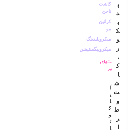
پ
کاشت
ناخن
د
ی
کراتین
مو
ک
و
میکروبلیدینگ
ر
میکروپیگمنتیشن
،
پستهای
ک
اخیر
ا
ش
آ
ت
ی
و
ا
ک
ط
و
ر
ت
ا
ا