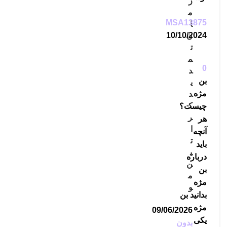
ز
م
MSA13875
ا
10/10/2024
ن
ت
م
0
د
بن
ی
مژه
د
ک
چیست؟
ر
هر
ا
آنچه
ت
باید
ی
درباره
ن
بن
م
مژه
و
بدانید بن
مژه
09/06/2026
یکی
بدون