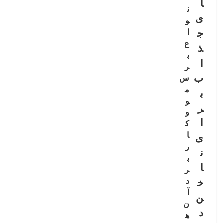
ا
مژه
ن
ی
و
ج
ا
ع
ذ
ب
ا
ر
ب
س
م
ب
و
ر
و
ا
ک
ا
ی
ر
ن
ب
ا
ر
د
خ
آ
ن
ن
د
ه