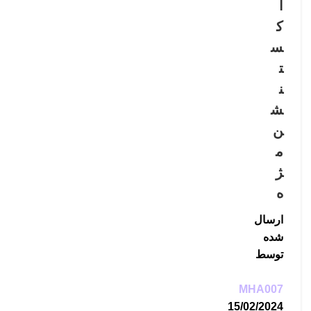
ا
ک
س
ت
ن
ش
ن
م
ژ
ه
ارسال
شده
توسط
MHA007
15/02/2024