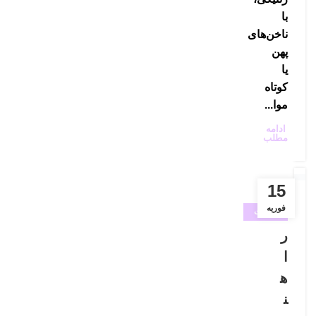
با
ناخن‌های
پهن
یا
کوتاه
موا...
ادامه
مطلب
15
فوریه
خدمات
آرایشگاه
ر
زنانه
ا
,
ه
کاشت
ن
مژه