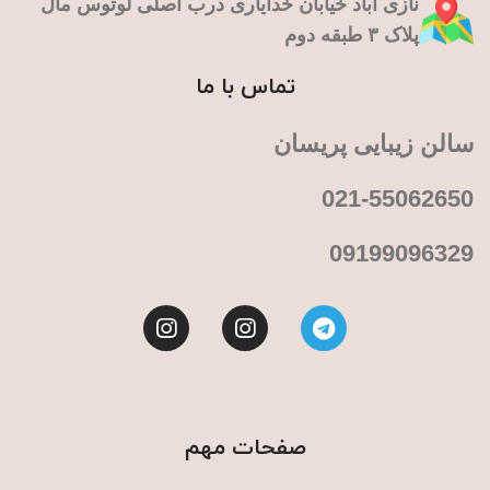
نازی آباد خیابان خدایاری درب اصلی لوتوس مال
پلاک ۳ طبقه دوم
تماس با ما
سالن زیبایی پریسان
021-55062650
09199096329
صفحات مهم