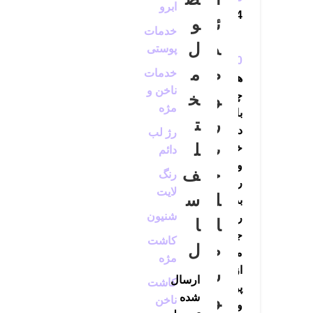
ابرو
10/10/2024
ئ
و
خدمات
د
ل
پوستی
0
ص
م
خدمات
هر
ناخن و
چه
و
خ
مژه
باید
ر
ت
درباره
رژ لب
ت
ل
خدمات
دائم
وکس
خ
ف
رنگ
را
لایت
ل
س
بدانید.
شنیون
راهنمای
ا
ا
جامع
کاشت
ص
ل
مراقبت
مژه
از
ش
ارسال
کاشت
پوستخدمات
و
شده
ناخن
وکس