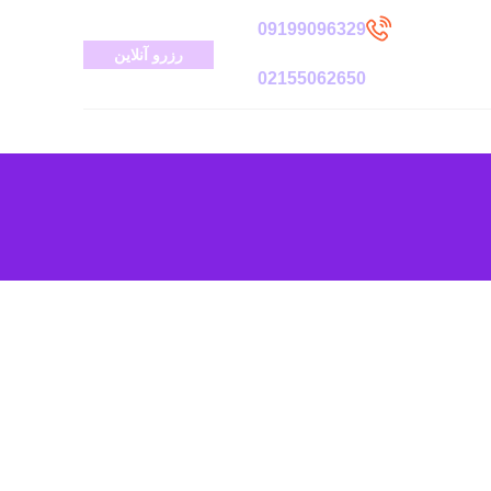
09199096329
رزرو آنلاین
02155062650