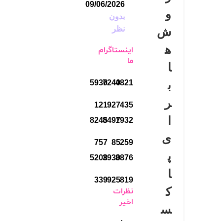
09/06/2026
و
بدون
نظر
ش
ه
اینستاگرام
ما
ا
5930
7240
4821
ب
ر
121
927
435
ا
8245
8497
1932
ی
757
85
259
پ
5208
3930
8876
ا
339
925
819
ک
نظرات
اخیر
س