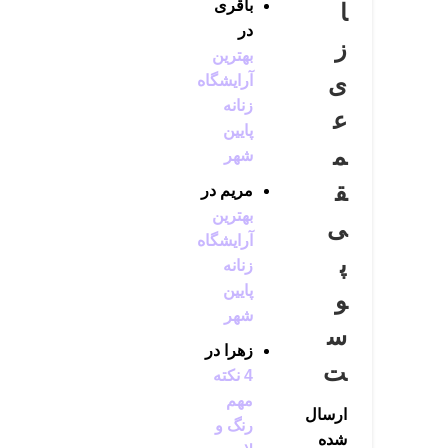
باقری
ا
در
ز
بهترین
ی
آرایشگاه
زنانه
ع
پایین
م
شهر
ق
مریم
در
بهترین
ی
آرایشگاه
پ
زنانه
پایین
و
شهر
س
زهرا
در
ت
4 نکته
مهم
ارسال
رنگ و
شده