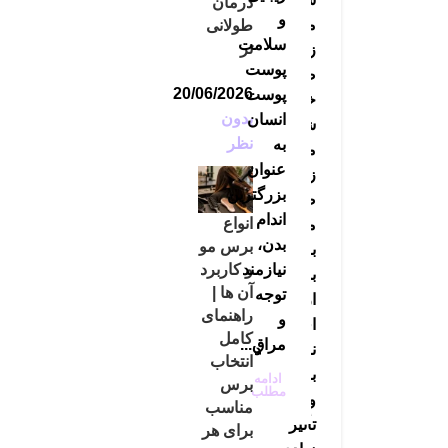
درمان
و
موهای
طولانی
سلامت
تر
زائد
پوست
صورت
20/06/2026
پوست
خلاص
بدون
انسان
شویم؟
نظر
به
موهای
عنوان
زائد
بزرگترین
صورت
اندام
انواع
می‌توانند
بدن،
برس مو
برای
نیازمند
و کاربرد
بسیاری
آن ها |
توجه
از
راهنمای
و
افراد
کامل
مراق...
ناخوشایند
انتخاب
باشند
ادامه
برس
مطلب
و
مناسب
تأثیر
برای هر