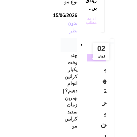
زیادی
نوع مو
بر...
15/06/2026
ادامه
مطلب
بدون
نظر
02
چند
ژوئن
خدمات
وقت
آرایشگاه
ب
یکبار
زنانه
کراتین
ه
,
انجام
پاکسازی
ت
دهیم؟ |
صورت
بهترین
ر
,
زمان
ی
خدمات
تمدید
کراتین
پوستی
ن
مو
ر