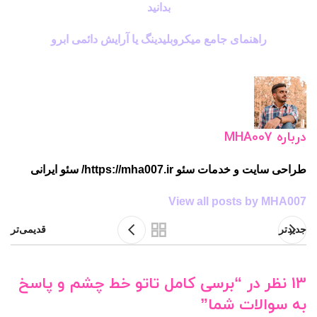
بدانید
راهنمای جامع میکروبلیدینگ یا آرایش دائمی ابرو
درباره MHA007
طراحی سایت و خدمات سئو https://mha007.ir/ سئو ایرانی
View all posts by MHA007
جدیدتر
قدیمی‌تر
13 نظر در “
برسی کامل تاتو خط چشم و پاسخ
به سوالات شما
”