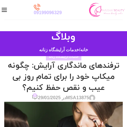
09199096329
وبلاگ
خانه
خدمات آرایشگاه زنانه
خدمات آرایشگاه زنانه
ترفندهای ماندگاری آرایش: چگونه
میکاپ خود را برای تمام روز بی
عیب و نقص حفظ کنیم؟
0
MSA13875
در 29/01/2025