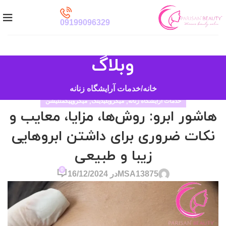
09199096329
وبلاگ
خانه
خدمات آرایشگاه زنانه
خدمات آرایشگاه زنانه
,
میکروبلیدینگ
,
میکروپیگمنتیشن
هاشور ابرو: روش‌ها، مزایا، معایب و
نکات ضروری برای داشتن ابروهایی
زیبا و طبیعی
0
MSA13875
در 16/12/2024