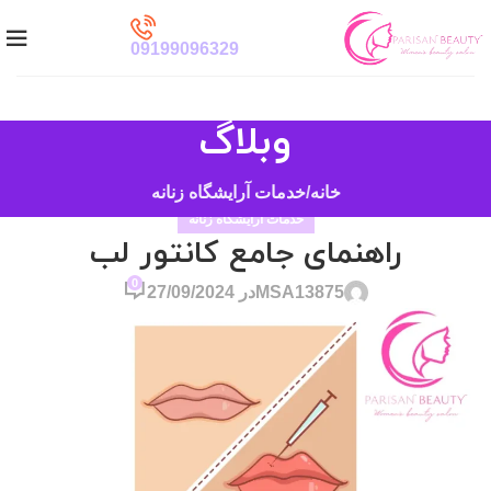
09199096329
وبلاگ
خانه
خدمات آرایشگاه زنانه
خدمات آرایشگاه زنانه
راهنمای جامع کانتور لب
0
MSA13875
در 27/09/2024