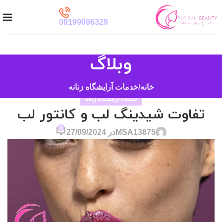
09199096329
وبلاگ
خانه
خدمات آرایشگاه زنانه
خدمات آرایشگاه زنانه
تفاوت شیدینگ لب و کانتور لب
0
MSA13875
در 27/09/2024