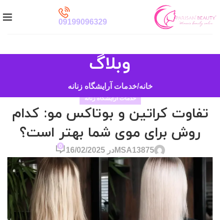
09199096329
وبلاگ
خانه
خدمات آرایشگاه زنانه
خدمات آرایشگاه زنانه
تفاوت کراتین و بوتاکس مو: کدام
روش برای موی شما بهتر است؟
0
MSA13875
در 16/02/2025