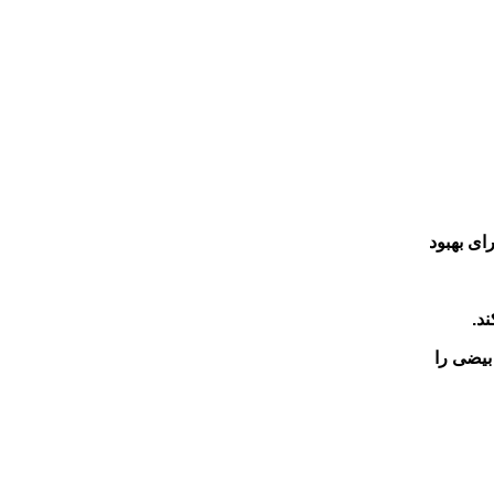
ای بهبود
د.
بیضی را