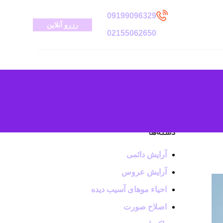
09199096329
رزرو آنلاین
02155062650
دسته‌ها
آرایش دائمی
آرایش عروس
احیاء موهای آسیب دیده
اصلاح صورت