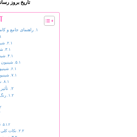
تاریخ بروز رسانی : 2024/07/25 
آ
راهنمای جامع و ک
شین
شی
شین
شینیون 
شینیو
شینیو
ن
تأثیر
رنگ 
5. موهای 
نکات کلی 