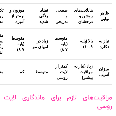
هایلایت‌های
طبیعی
تضاد
موزون و
تک
ظاهر
روشن و
و
رنگی
نرم‌تر از
رو
نهایی
درخشان
تدریجی
شدید
آمبره
م
مت
متوسط
متوسط
نیاز به
بالا (پایه
زیاد در
بس
(پایه
(پایه
دکلره
۹-۱۰)
انتهای مو
رن
۷-۸)
۷-۸)
انت
زیاد (نیاز به
کمتر از
میزان
مراقبت
لایت
متوسط
کم
مت
آسیب
بیشتر)
روسی
مراقبت‌های لازم برای ماندگاری لایت
روسی