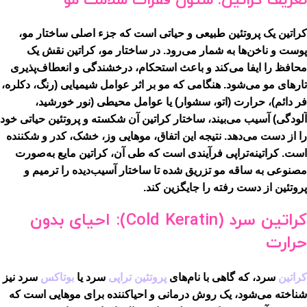
تعریف کراتین: ستون فقرات سلامت مو
کراتین یک پروتئین طبیعی و حیاتی است که جزء اصلی ساختار مو،
پوست و ناخن‌ها به شمار می‌رود. در ساختار مو، کراتین نقش یک
محافظ را ایفا می‌کند و باعث استحکام، درخشندگی و انعطاف‌پذیری
تارهای مو می‌شود. هنگامی که مو بر اثر عوامل شیمیایی (رنگ، دکلره،
فر دائم)، حرارت (اتو، سشوار) یا عوامل محیطی (نور خورشید،
آلودگی) آسیب می‌بیند، ساختار کراتین آن شکسته و پروتئین حیاتی خود
را از دست می‌دهد. نتیجه این اتفاق، موهایی وز، خشک، کدر و شکننده
است. کراتینه‌تراپی فرآیندی است که طی آن، کراتین مایع به‌صورت
مصنوعی به ساقه مو تزریق شده تا ساختار آسیب‌دیده را ترمیم و
پروتئین از دست رفته را جایگزین کند.
کراتین سرد (Cold Keratin): احیای بدون
حرارت
کراتین
سرد، که گاهی با نام‌های
پروتئین تراپی
سرد یا
بوتاکس
سرد نیز
شناخته می‌شود، یک روش درمانی و احیاکننده برای موهایی است که