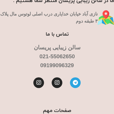
ما در سالن زیبایی پریسان منتظر شما هستیم .
نازی آباد خیابان خدایاری درب اصلی لوتوس مال پلاک
۳ طبقه دوم
تماس با ما
سالن زیبایی پریسان
021-55062650
09199096329
صفحات مهم