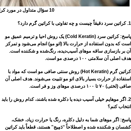
10 سؤال متداول در مورد کراتین سرد و گرم
1. کراتین سرد دقیقاً چیست و چه تفاوتی با کراتین گرم دارد؟
پاسخ:
کراتین سرد
(Cold Keratin) یک روش
احیا و ترمیم عمیق
مو
است که
بدون استفاده از حرارت بالا (اتو مو)
انجام می‌شود و تمرکز
آن بر بازسازی ساقه موهای آسیب‌دیده، رنگ‌شده و شکننده است.
هدف اصلی آن
سلامتی ۱۰۰ درصدی
مو است.
کراتین گرم
(Hot Keratin) روش سنتی صافی مو است که مواد با
استفاده از
حرارت بسیار بالای اتو مو
تثبیت می‌شوند. هدف اصلی آن
صافی (لختی) ۷۰ تا ۱۰۰ درصدی
موهای وز و فر است.
2. اگر موهایم خیلی آسیب دیده یا دکلره شده باشند، کدام روش را باید
انتخاب کنم؟
پاسخ:
اگر موهای شما به دلیل دکلره، رنگ یا حرارت زیاد،
خشک،
کشسان و شکننده
شده و اصطلاحاً “دَمِیج” هستند، قطعاً باید
کراتین