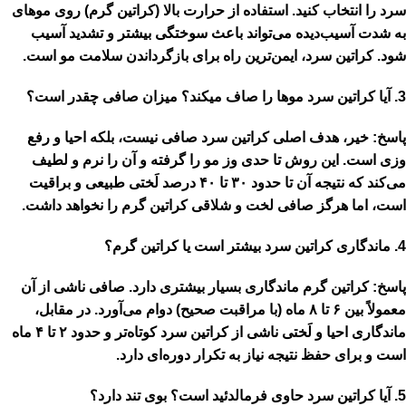
سرد
را انتخاب کنید. استفاده از حرارت بالا (کراتین گرم) روی موهای
به شدت آسیب‌دیده می‌تواند باعث سوختگی بیشتر و تشدید آسیب
شود. کراتین سرد، ایمن‌ترین راه برای بازگرداندن سلامت مو است.
3. آیا کراتین سرد موها را صاف میکند؟ میزان صافی چقدر است؟
پاسخ:
خیر، هدف اصلی کراتین سرد
صافی نیست
، بلکه
احیا و رفع
وزی
است. این روش تا حدی وز مو را گرفته و آن را نرم و لطیف
می‌کند که نتیجه آن تا
حدود ۳۰ تا ۴۰ درصد لَختی طبیعی
و براقیت
است، اما هرگز صافی لخت و شلاقی کراتین گرم را نخواهد داشت.
4. ماندگاری کراتین سرد بیشتر است یا کراتین گرم؟
پاسخ:
کراتین گرم
ماندگاری بسیار بیشتری دارد. صافی ناشی از آن
معمولاً بین
۶ تا ۸ ماه
(با مراقبت صحیح) دوام می‌آورد. در مقابل،
ماندگاری احیا و لَختی ناشی از
کراتین سرد
کوتاه‌تر و حدود
۲ تا ۴ ماه
است و برای حفظ نتیجه نیاز به تکرار دوره‌ای دارد.
5. آیا کراتین سرد حاوی فرمالدئید است؟ بوی تند دارد؟