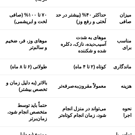
میزان
حداکثر ۴۰% (بیشتر در حد
۷۰ تا ۱۰۰% (صافی
صافی
لَختی و رفع وز)
لخت و ابریشمی)
موهای به شدت
مناسب
موهای وز، فر، ضخیم
آسیب‌دیده، نازک، دکلره
برای
و سالم‌تر
شده و شکننده
ماندگاری
کوتاه (۲ تا ۴ ماه)
طولانی (۶ تا ۸ ماه)
بالاتر (به دلیل زمان و
هزینه
معمولاً مقرون‌به‌صرفه‌تر
تخصص بیشتر)
حتماً باید توسط
نحوه
می‌تواند در منزل انجام
متخصص انجام شود،
اجرا
شود، زمان انجام کوتاه‌تر
زمان‌برتر
تماس با
ممنوع (به دلیل