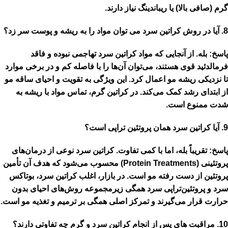
گرم
(صافی بالا) یا ریباندینگ نیاز دارند.
8. آیا در روش کراتین سرد می توان مواد را به ریشه و پوست سر زد؟
پاسخ:
بله. از آنجایی که مواد کراتین سرد تهاجمی نبوده و فاقد
فرمالدئید قوی هستند، می‌توان آن‌ها را
با فاصله کم و در برخی موارد
تا نزدیکی ریشه
مو اعمال کرد. این ویژگی به تقویت و احیای ساقه مو
از ابتدای رشد کمک می‌کند. در کراتین گرم، تماس مواد با ریشه به
شدت ممنوع است.
9. آیا کراتین سرد همان پروتئین تراپی است؟
پاسخ:
تقریباً بله،
اما با کمی تفاوت. کراتین سرد نوعی از
درمان‌های
پروتئینی
(Protein Treatments) محسوب می‌شود که هدف آن تأمین
پروتئین از دست رفته مو است. در بازار، اغلب کراتین سرد، بوتاکس
سرد و پروتئین‌تراپی سرد همگی زیرمجموعه روش‌های احیای بدون
حرارت قرار می‌گیرند و تمرکز اصلی همگی بر ترمیم و تغذیه مو است.
10. مراقبت های پس از انجام کراتین سرد و گرم چه تفاوتی دارند؟