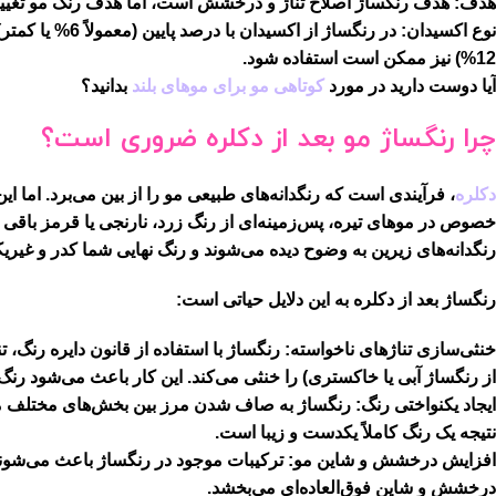
هدف:
هدف رنگساژ اصلاح تناژ و درخشش است، اما هدف رنگ مو تغییر
نوع اکسیدان:
12%) نیز ممکن است استفاده شود.
آیا دوست دارید در مورد
کوتاهی مو برای موهای بلند
بدانید؟
چرا رنگساژ مو بعد از دکلره ضروری است؟
دکلره
، فرآیندی است که رنگدانه‌های طبیعی مو را از بین می‌برد. اما ای
خصوص در موهای تیره، پس‌زمینه‌ای از رنگ زرد، نارنجی یا قرمز باقی می
رنگدانه‌های زیرین به وضوح دیده می‌شوند و رنگ نهایی شما کدر و غیریک
رنگساژ بعد از دکلره
به این دلایل حیاتی است:
خنثی‌سازی تناژهای ناخواسته:
رنگساژ با استفاده از قانون دایره رنگ، تن
از رنگساژ آبی یا خاکستری) را خنثی می‌کند. این کار باعث می‌شود رنگ
ایجاد یکنواختی رنگ:
رنگساژ به صاف شدن مرز بین بخش‌های مختلف مو
نتیجه یک رنگ کاملاً یکدست و زیبا است.
افزایش درخشش و شاین مو:
ترکیبات موجود در رنگساژ باعث می‌شوند
درخشش و شاین فوق‌العاده‌ای می‌بخشد.