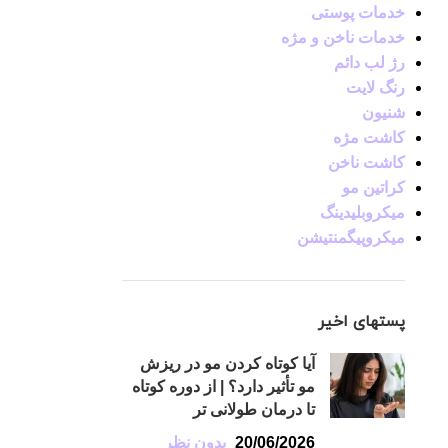
خدمات پوستی
خدمات ناخن و مژه
رژ لب دائم
رنگ لایت
شنیون
کاشت مژه
کاشت ناخن
کراتین مو
میکروبلیدینگ
میکروپیگمنتیشن
پستهای اخیر
آیا کوتاه کردن مو در ریزش
مو تأثیر دارد؟ | از دوره کوتاه
تا درمان طولانی تر
20/06/2026
بدون نظر