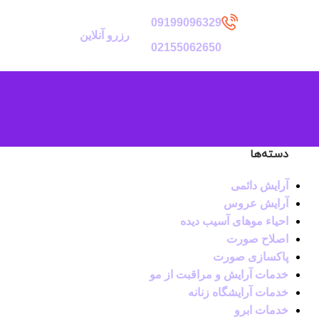
09199096329
رزرو آنلاین
02155062650
دسته‌ها
آرایش دائمی
آرایش عروس
احیاء موهای آسیب دیده
اصلاح صورت
پاکسازی صورت
خدمات آرایش و مراقبت از مو
خدمات آرایشگاه زنانه
خدمات ابرو