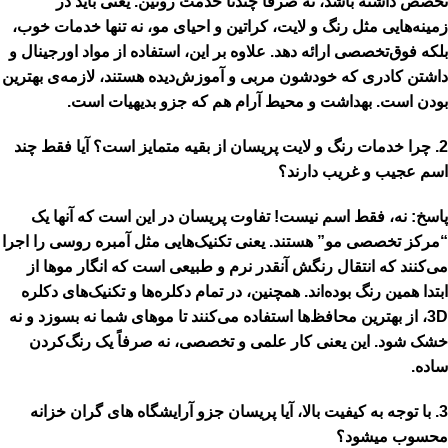
تخصص
داشته باشد، نه صرفاً چندتا خدمت روتین. یعنی باید در
زمینه‌هایی مثل رنگ و لایت، کراتین و احیای مو، نه تنها خدمات خوب،
بلکه
فوق‌تخصصی
ارائه دهد. علاوه بر این، استفاده از
مواد اورجینال
و
داشتن کادری که خودشون مربی و آموزش‌دیده هستند، لازمه‌ی بهترین
بودن است. بهداشت و محیط آرام هم که جزو بدیهیات است.
2. چرا خدمات رنگ و لایت پریسان از بقیه متمایز است؟ آیا فقط چند
اسم عجیب و غریب دارند؟
پاسخ:
نه، فقط اسم نیست! تفاوت پریسان در این است که آنها یک
“مرکز تخصصی مو”
هستند. یعنی تکنیک‌هایی مثل
آمبره روسی
را اجرا
می‌کنند که انتقال رنگش آنقدر نرم و طبیعی است که انگار موها از
ابتدا همین رنگ بوده‌اند. همچنین، در تمام دکلره‌ها و تکنیک‌های
دکلره
3D
، از بهترین محافظ‌ها استفاده می‌کنند تا موهای شما نه بسوزد و نه
خشک شود. این یعنی کار علمی و تخصصی، نه صرفاً یک رنگ‌کردن
ساده.
3. با توجه به کیفیت بالا، آیا پریسان جزو آرایشگاه های گران خزانه
محسوب میشود؟