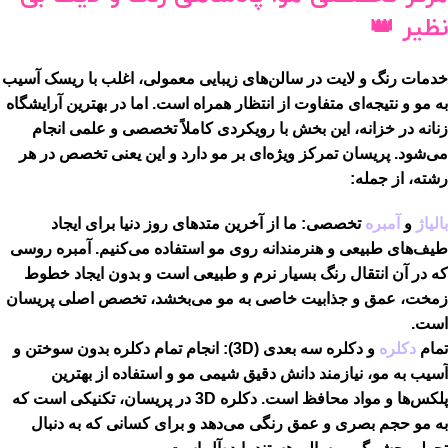
نظیر 👑
خدمات رنگ و لایت در سالن‌های زیبایی معمولی، اغلب با ریسک آسیب
به مو و نتیجه‌ای متفاوت از انتظار همراه است. اما در ب
هترین آرایشگاه
زنانه در خزانه
، این بخش با رویکردی کاملاً تخصصی و علمی انجام
می‌شود. پریسان تمرکز ویژه‌ای بر مو دارد و این یعنی تخصص در هر
رشته، از جمله:
بالیاژ
و
آمبره
تخصصی:
ما از آخرین متدهای روز دنیا برای ایجاد
طیف‌های طبیعی و هنرمندانه روی مو استفاده می‌کنیم.
آمبره روسی
که در آن انتقال رنگ بسیار نرم و طبیعی است و بدون ایجاد خطوط
زمخت، عمق و جذابیت خاصی به مو می‌بخشد، تخصص اصلی پریسان
است.
تمام
دکلره
و دکلره سه بعدی (3D):
انجام تمام دکلره بدون سوختن و
آسیب به مو، نیازمند دانش دقیق شیمی مو و استفاده از بهترین
پلکس‌ها و مواد محافظ است. دکلره 3D در پریسان، تکنیکی است که
به مو حجم بصری و عمق رنگی می‌دهد و برای کسانی که به دنبال