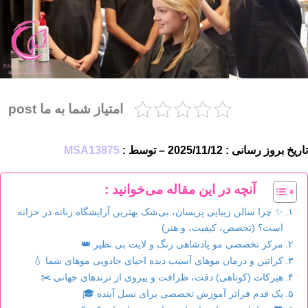
امتیاز شما به ما post
تاریخ بروز رسانی : 2025/11/12 – توسط :
MSA13875
آنچه در این مقاله می‌خوانید :
✨ چرا سالن زیبایی پریسان، بی‌شک بهترین آرایشگاه زنانه در خزانه
است؟ (تخصص، کیفیت، و هنر)
مرکز تخصصی مو پادشاهی رنگ و لایت بی نظیر 👑
کراتین و درمان موهای آسیب دیده احیای جادویی موهای شما 💧
هیرکات (کوتاهی) دقت، ظرافت و پیروی از ترندهای جهانی ✂️
یک قدم فراتر آموزش تخصصی برای نسل آینده 🎓