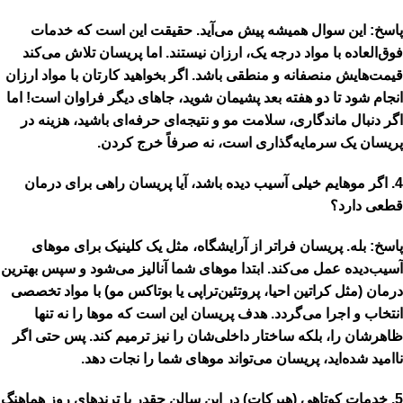
پاسخ:
این سوال همیشه پیش می‌آید. حقیقت این است که خدمات
فوق‌العاده با مواد درجه یک، ارزان نیستند. اما پریسان تلاش می‌کند
قیمت‌هایش
منصفانه و منطقی
باشد. اگر بخواهید کارتان با مواد ارزان
انجام شود تا دو هفته بعد پشیمان شوید، جاهای دیگر فراوان است! اما
اگر دنبال
ماندگاری، سلامت مو و نتیجه‌ای حرفه‌ای
باشید، هزینه در
پریسان یک سرمایه‌گذاری است، نه صرفاً خرج کردن.
4. اگر موهایم خیلی آسیب دیده باشد، آیا پریسان راهی برای درمان
قطعی دارد؟
پاسخ:
بله. پریسان فراتر از آرایشگاه، مثل یک کلینیک برای موهای
آسیب‌دیده عمل می‌کند. ابتدا موهای شما
آنالیز
می‌شود و سپس بهترین
درمان (مثل کراتین احیا، پروتئین‌تراپی یا بوتاکس مو) با مواد تخصصی
انتخاب و اجرا می‌گردد. هدف پریسان این است که موها را نه تنها
ظاهرشان را، بلکه
ساختار داخلی‌شان
را نیز ترمیم کند. پس حتی اگر
ناامید شده‌اید، پریسان می‌تواند موهای شما را نجات دهد.
5. خدمات کوتاهی (هیرکات) در این سالن چقدر با ترندهای روز هماهنگ