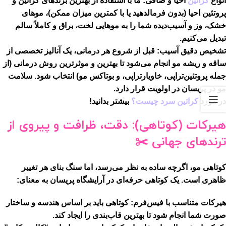
انواع
کراتین
احیا و صافی:
ما با استفاده از بهترین برندهای کراتین و
پروتئین احیا (بدون فرمالدهید یا با کمترین میزان ممکن)، موهای
خشک، وز و آسیب‌دیده شما را به موهایی لخت، براق و کاملاً سالم
تبدیل می‌کنیم.
تشخیص دقیق آسیب:
قبل از شروع هر درمانی، یک آنالیز تخصصی از
ساقه و ریشه مو انجام می‌شود تا بهترین و موثرترین روش درمانی (از
جمله پروتئین‌تراپی، خاویارتراپی، و بوتاکس مو) انتخاب شود.
سلامت
مو در پریسان در اولویت قرار دارد.
در مورد
کراتین سرد چیست؟
بیشتر بدانید!
هیرکات (کوتاهی): دقت، ظرافت و پیروی از
ترندهای جهانی ✂️
کوتاهی مو، اگرچه ساده به نظر می‌رسد، اما سنگ بنای هر تغییر
ظاهری است. یک کوتاهی حرفه‌ای در
آرایشگاه پریسان
به معنای:
هیرکات متناسب با فیس‌فرم:
کوتاهی باید بر اساس هندسه و ساختار
صورت شما انجام شود تا بهترین قاب‌بندی را ایجاد کند.