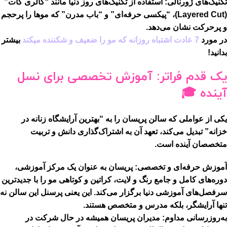
تکنیک‌های ژورنالی:
استفاده از تکنیک‌های روز دنیا مانند “کالری کات”
(Layered Cut)، “پیکسی حرفه‌ای” و “باب مدرن” که موها را پرحجم
و پرحرکت نشان می‌دهد.
در مورد
7 عادت اشتباه روزانه که مو را ضعیف و شکننده میکند
بیشتر
بدانید!
یک قدم فراتر: آموزش تخصصی برای نسل
آینده 🎓
یکی از عواملی که
سالن پریسان
را به “بهترین آرایشگاه زنانه در
خزانه” تبدیل می‌کند، تعهد آن به اشتراک‌گذاری دانش و تربیت
متخصصان آینده است.
آموزش حرفه‌ای و تخصصی:
پریسان به عنوان یک مرکز آموزشی،
دوره‌های کامل و جامع رنگ و لایت، کراتین و کوتاهی مو را با جدیدترین
سرفصل‌های آموزشی دنیا برگزار می‌کند. این یعنی پرسنل این سالن نه
تنها آرایشگر، بلکه
مدرس و متخصص
هستند.
به‌روزرسانی مداوم:
مدیران پریسان همیشه در حال شرکت در