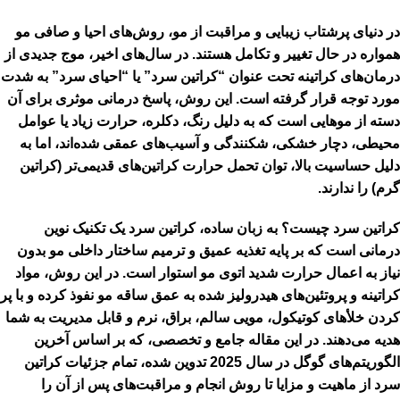
در دنیای پرشتاب زیبایی و مراقبت از مو، روش‌های احیا و صافی مو
همواره در حال تغییر و تکامل هستند. در سال‌های اخیر، موج جدیدی از
درمان‌های کراتینه تحت عنوان “کراتین سرد” یا “احیای سرد” به شدت
مورد توجه قرار گرفته است. این روش، پاسخ درمانی موثری برای آن
دسته از موهایی است که به دلیل رنگ، دکلره، حرارت زیاد یا عوامل
محیطی، دچار خشکی، شکنندگی و آسیب‌های عمقی شده‌اند، اما به
دلیل حساسیت بالا، توان تحمل حرارت کراتین‌های قدیمی‌تر (کراتین
گرم) را ندارند.
کراتین سرد چیست؟
به زبان ساده، کراتین سرد یک تکنیک نوین
درمانی است که بر پایه
تغذیه عمیق و ترمیم ساختار داخلی مو بدون
نیاز به اعمال حرارت شدید اتوی مو
استوار است. در این روش، مواد
کراتینه و پروتئین‌های هیدرولیز شده به عمق ساقه مو نفوذ کرده و با پر
کردن خلأهای کوتیکول، مویی سالم، براق، نرم و قابل مدیریت به شما
هدیه می‌دهند. در این مقاله جامع و تخصصی، که بر اساس آخرین
الگوریتم‌های گوگل در سال 2025 تدوین شده، تمام جزئیات کراتین
سرد از ماهیت و مزایا تا روش انجام و مراقبت‌های پس از آن را