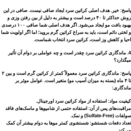
پاسخ:
خیر.
هدف اصلی کراتین سرد ایجاد صافی نیست. صافی در این
روش
حداکثر تا ۴۰ درصد
است و بیشتر به دلیل از بین رفتن وزی و
بهبود بافت مو ایجاد می‌شود. اگر هدف اصلی شما
صافی ۱۰۰ درصدی
و لختی دائم
است، باید به سراغ کراتین گرم بروید؛ اما اگر اولویت شما
احیا و کاهش وز است، کراتین سرد انتخاب شماست.
4.
ماندگاری کراتین سرد چقدر است و چه عواملی بر دوام آن تأثیر
میگذارد؟
پاسخ:
ماندگاری کراتین سرد معمولاً
کمتر از کراتین گرم
است و بین
۲
تا ۴ ماه
(بسته به میزان آسیب مو) متغیر است.
عوامل موثر بر
ماندگاری:
کیفیت مواد:
استفاده از مواد کراتین سرد اورجینال.
مراقبت‌های پس از آن:
استفاده حتمی از شامپوها و ماسک‌های
فاقد
سولفات (Sulfate-Free)
و نمک.
تعداد دفعات شستشو:
شستشوی کمتر موها به دوام بیشتر آن کمک
می‌کند.