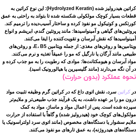
کراتین هیدرولیز شده (Hydrolyzed Keratin):
این نوع کراتین به
قطعات بسیار کوچک مولکولی شکسته شده تا بتواند به راحتی به عمق
کورتکس و کوتیکول مو نفوذ کرده و ساختار آسیب‌دیده را ترمیم کند.
پروتئین‌های گیاهی و آمینواسیدها:
مانند پروتئین گندم، ابریشم و انواع
آمینواسیدها که نقش آبرسان و تقویت‌کننده را ایفا می‌کنند.
ویتامین‌ها و روغن‌های مغذی:
از جمله ویتامین E، B5، و روغن‌های
طبیعی مانند آرگان یا نارگیل که مو را عمیقاً تغذیه و نرم می‌کنند.
مواد آبرسان و هیومکتانت‌ها:
موادی که رطوبت را به مو جذب کرده و
در آن نگه می‌دارند (مانند گلیسیرین یا هیالورونیک اسید).
نحوه عملکرد (بدون حرارت)
در
کراتین
سرد، نقش اتوی داغ که در کراتین گرم وظیفه تثبیت مواد
درون مو را بر عهده داشت، به یک فرآیند جذب طبیعی‌تر و ملایم‌تر
سپرده شده است. پس از اعمال مواد و ماساژ، مواد به کمک
مولکول‌های کوچک خود (هیدرولیز شده) و گاهاً با استفاده از حرارت
ملایم سشوار یا دستگاه‌های مخصوص (مانند اتوی سرد اولتراسونیک یا
دستگاه‌های هیدروژنه)، به عمق تارهای مو نفوذ می‌کنند.