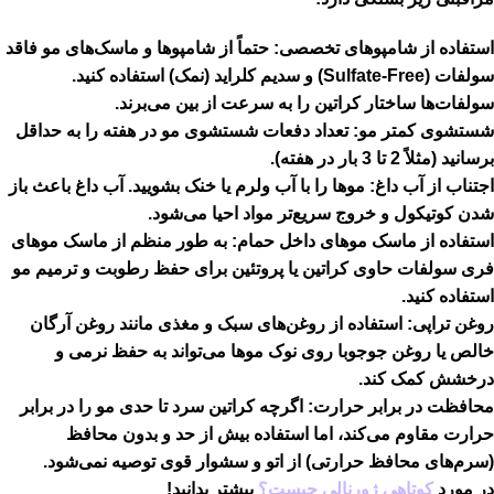
استفاده از شامپوهای تخصصی:
حتماً از شامپوها و ماسک‌های مو
فاقد
سولفات (Sulfate-Free)
و سدیم کلراید (نمک) استفاده کنید.
سولفات‌ها ساختار کراتین را به سرعت از بین می‌برند.
شستشوی کمتر مو:
تعداد دفعات شستشوی مو در هفته را به حداقل
برسانید (مثلاً 2 تا 3 بار در هفته).
اجتناب از آب داغ:
موها را با آب ولرم یا خنک بشویید. آب داغ باعث باز
شدن کوتیکول و خروج سریع‌تر مواد احیا می‌شود.
استفاده از ماسک موهای داخل حمام:
به طور منظم از ماسک موهای
فری سولفات حاوی کراتین یا پروتئین برای حفظ رطوبت و ترمیم مو
استفاده کنید.
روغن تراپی:
استفاده از روغن‌های سبک و مغذی مانند روغن آرگان
خالص یا روغن جوجوبا روی نوک موها می‌تواند به حفظ نرمی و
درخشش کمک کند.
محافظت در برابر حرارت:
اگرچه کراتین سرد تا حدی مو را در برابر
حرارت مقاوم می‌کند، اما استفاده بیش از حد و بدون محافظ
(سرم‌های محافظ حرارتی) از اتو و سشوار قوی توصیه نمی‌شود.
در مورد
کوتاهی ژورنالی چیست؟
بیشتر بدانید!