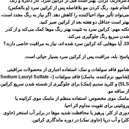
دکلره/رنگ کردن:
بهتر است قبل از کراتین سرد، کار دکلره و رنگ
انجام شود. رنگ کردن مو بلافاصله پس از کراتین سرد (و بالعکس)
می‌تواند تأثیر مواد احیاکننده را کاهش دهد. اگر نیاز به رنگ مجدد است،
بهتر است حداقل
دو هفته
بعد از کراتین صبر کنید.
نکته مهم:
کراتین سرد به
تثبیت بهتر رنگ موها
کمک می‌کند و از کدر
شدن سریع رنگ جلوگیری می‌کند.
10.
آیا موهایی که کراتین سرد شده اند، نیاز به مراقبت خاصی دارند؟
پاسخ:
بله، مراقبت پس از کراتین سرد بسیار حیاتی است.
شامپو فاقد سولفات و نمک:
استفاده اجباری از محصولات مراقبتی
(شامپو، نرم‌کننده، ماسک) فاقد سولفات (Sodium Lauryl Sulfate –
SLS) و کلرید سدیم (نمک) برای جلوگیری از شسته شدن سریع کراتین
از ساقه مو.
ماسک موی مخصوص:
استفاده منظم از ماسک موی کراتینه یا
پروتئینی برای تقویت مداوم اثر احیا.
دوری از کلر:
پرهیز یا محافظت شدید موها در برابر آب استخر (حاوی
کلر) و آب دریا (حاوی نمک) در دوره ماندگاری کراتین.