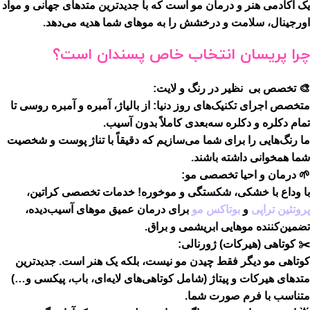
یک
آکادمی هنر و درمان مو
است که با جدیدترین متدهای جهانی و مواد
اورجینال، سلامت و درخشش را به موهای شما هدیه می‌دهد.
چرا پریسان انتخاب خاص پسندان است؟
🎨 تخصص بی نظیر در رنگ و لایت:
متخصص اجرای تکنیک‌های روز دنیا: از
بالیاژ، آمبره و آمبره روسی
تا
تمام دکلره و دکلره سه‌بعدی
کاملاً بدون آسیب.
ما رنگ‌هایی را برای شما می‌سازیم که دقیقاً با تناژ پوست و شخصیت
شما همخوانی داشته باشند.
🌱 درمان و احیا تخصصی مو:
با وداع با خشکی، شکستگی و موخوره! خدمات تخصصی
کراتین،
پروتئین تراپی
و
بوتاکس مو
برای درمان عمیق موهای آسیب‌دیده،
تضمین‌کننده موهایی ابریشمی و براق.
✂️ کوتاهی (هیرکات) ژورنالی:
کوتاهی مو دیگر فقط چیدن مو نیست، بلکه یک هنر است. جدیدترین
متدهای هیرکات و پیتاژ (شامل کوتاهی‌های لایه‌ای، باب، پیکسی و…)
متناسب با فرم صورت شما.