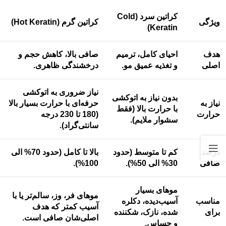
کراتین سرد (Cold
ویژگی
کراتین گرم (Hot Keratin)
Keratin)
هدف
احیای کامل، ترمیم
صافی بالا، کاهش حجم و
اصلی
و تغذیه عمیق مو.
درخشندگی ظاهری.
نیاز ضروری به اتوکشی
بدون نیاز به اتوکشی
نیاز به
حرفه‌ای با حرارت بسیار بالا
با حرارت بالا (فقط
حرارت
(180 تا 230 درجه
سشوار ملایم).
سانتی‌گراد).
درصد
کم تا متوسط (حدود
بالا تا کامل (حدود 70% الی
صافی
30% الی 50%).
100%).
موهای بسیار
موهای فر، وز، سالم‌تر یا با
مناسب
آسیب‌دیده، دکلره
آسیب کمتر که هدف
برای
شده، نازک، شکننده
اصلی‌شان صافی است.
و حساس.