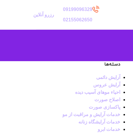
09199096329
رزرو آنلاین
02155062650
دسته‌ها
آرایش دائمی
آرایش عروس
احیاء موهای آسیب دیده
اصلاح صورت
پاکسازی صورت
خدمات آرایش و مراقبت از مو
خدمات آرایشگاه زنانه
خدمات ابرو