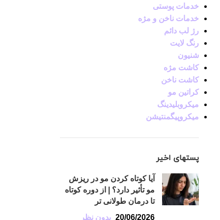
خدمات پوستی
خدمات ناخن و مژه
رژ لب دائم
رنگ لایت
شنیون
کاشت مژه
کاشت ناخن
کراتین مو
میکروبلیدینگ
میکروپیگمنتیشن
پستهای اخیر
آیا کوتاه کردن مو در ریزش
مو تأثیر دارد؟ | از دوره کوتاه
تا درمان طولانی تر
20/06/2026
بدون نظر