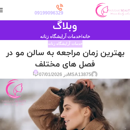
09199096329
وبلاگ
خانه
خدمات آرایشگاه زنانه
خدمات آرایشگاه زنانه
بهترین زمان مراجعه به سالن مو در
فصل های مختلف
0
MSA13875
در 07/01/2026