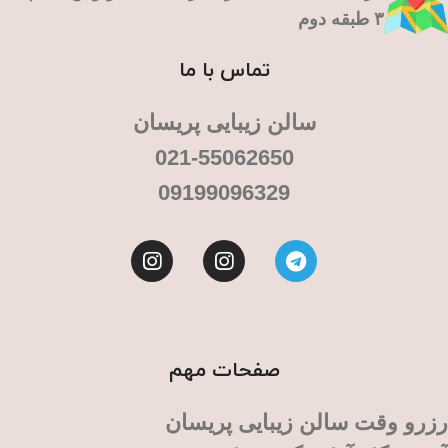
۳ طبقه دوم
تماس با ما
سالن زیبایی پریسان
021-55062650
09199096329
صفحات مهم
رزرو وقت سالن زیبایی پریسان