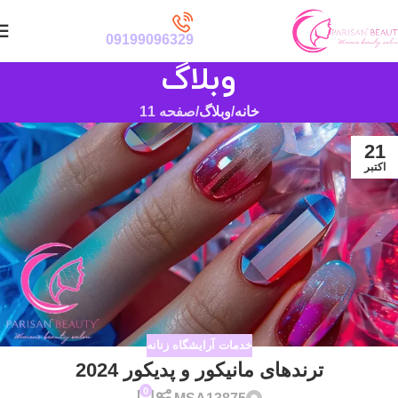
09199096329
وبلاگ
خانه
وبلاگ
صفحه 11
21
اکتبر
خدمات آرایشگاه زنانه
ترندهای مانیکور و پدیکور 2024
0