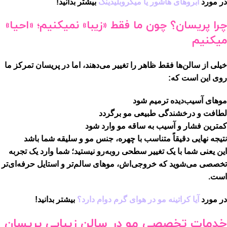
در مورد
ابروهای هاشور یا میکروبلیدینگ
بیشتر بدانید!
چرا پریسان؟ چون ما فقط «زیبا» نمیکنیم؛ «احیا»
میکنیم
خیلی از سالن‌ها فقط ظاهر را تغییر می‌دهند، اما در پریسان تمرکز ما
روی این است که:
موهای آسیب‌دیده
ترمیم
شود
لطافت و درخشندگی طبیعی مو
برگردد
کمترین فشار و آسیب به ساقه مو وارد شود
نتیجه نهایی دقیقاً متناسب با
چهره، جنس مو و سلیقه شما
باشد
این یعنی شما با یک تغییر سطحی روبه‌رو نیستید؛ شما وارد یک تجربه
تخصصی می‌شوید که خروجی‌اش،
موهای سالم‌تر و استایل حرفه‌ای‌تر
است.
در مورد
آیا کراتینه مو در هوای گرم دوام دارد؟
بیشتر بدانید!
خدمات تخصصی مو در سالن زیبایی پریسان