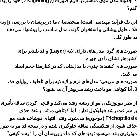
2. چگونه مدل موی مناسب با فرم صورت (Visageology) خود را پیدا
کنم؟
این یک فرآیند مهندسی است! متخصصان ما در پریسان با بررسی زاویه
فک، طول پیشانی و استخوان گونه، مدل مناسب را پیشنهاد می‌دهند.
به طور کلی:
صورت‌های گرد:
مدل‌های دارای لایه (Layer) و قد بلندتر برای
کشیده‌تر نشان دادن چهره.
صورت‌های کشیده:
چتری یا مدل‌هایی که در کناره‌ها حجم ایجاد
می‌کنند.
صورت‌های مربعی:
مدل‌های نرم و لایه‌لایه برای تلطیف زوایای فک.
3. آیا کوتاهی مو باعث رشد سریع‌تر آن می‌شود؟
از نظر بیولوژیکی، مو از ریشه رشد می‌کند و قیچی کردن ساقه تأثیری
بر سرعت رشد فولیکول ندارد. اما کوتاهی مرتب باعث حذف
Trichoptilosis (موخوره)
می‌شود. وقتی انتهای دوشاخه شده مو
حذف شود، از شکستگی ساقه جلوگیری شده و در نتیجه قد مو به طور
موثرتری بلند می‌شود؛ پدیده‌ای که ما در پریسان آن را “رشد کیفی”