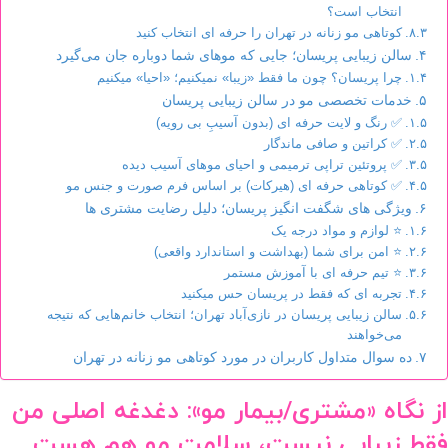
انتخاب است؟
کوتاهی مو زنانه در تهران را حرفه ای انتخاب کنید
سالن زیبایی پریسان؛ جایی که موهای شما دوباره جان می‌گیرد
چرا پریسان؟ چون ما فقط «زیبا» نمیکنیم؛ «احیا» میکنیم
خدمات تخصصی مو در سالن زیبایی پریسان
✅ رنگ و لایت حرفه ای (بدون آسیبِ بی رویه)
✅ کراتین و صافی ماندگار
✅ پروتئین تراپی ترمیمی و احیای موهای آسیب دیده
✅ کوتاهی حرفه ای (هیرکات) بر اساس فرم صورت و جنس مو
ویژگی های شگفت انگیز پریسان؛ دلیل رضایت مشتری ها
⭐ لوازم و مواد درجه یک
⭐ امن برای شما (بهداشت و استاندارد واقعی)
⭐ تیم حرفه ای با آموزش مستمر
تجربه ای که فقط در پریسان حس میکنید
سالن زیبایی پریسان در نازی‌آباد تهران؛ انتخاب خانم‌هایی که نتیجه
می‌خواهند
ده سوال متداول کاربران در مورد کوتاهی مو زنانه در تهران
از نگاه «مشتری/بیمار مو»: دغدغه اصلی من
فقط زیبایی نیست، سلامت مو هم هست