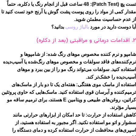
تست پچ (Patch Test):
48 ساعت قبل از انجام رنگ یا دکلره، حتماً
مقدار کمی از مواد را روی پوست پشت گوش یا آرنج خود تست کنید تا
از عدم حساسیت مطمئن شوید.
آیا دوست دارید در مورد
بالیاژ روسی
بدانید؟
2. اقدامات درمانی و مراقبتی (بعد از دکلره)
شامپو و نرم کننده مخصوص موهای رنگ شده:
از شامپوها و
نرم‌کننده‌های فاقد سولفات و مخصوص موهای رنگ‌شده یا آسیب‌دیده
استفاده کنید. سولفات می‌تواند رنگ مو را از بین ببرد و موهای
آسیب‌دیده را خشک‌تر کند.
استفاده از ماسک موی هفتگی:
هفته‌ای یک تا دو بار از ماسک‌های
ترمیم‌کننده و آبرسان قوی استفاده کنید. ماسک‌هایی که حاوی پروتئین
کراتین، روغن‌های طبیعی و ویتامین E هستند، برای ترمیم ساقه مو
بسیار مؤثرند.
کاهش استفاده از حرارت:
تا حد امکان از ابزارهای حرارتی مانند
سشوار و اتو مو استفاده نکنید. اگر مجبور به استفاده هستید، از
اسپری‌های محافظت از حرارت استفاده کرده و دمای دستگاه را