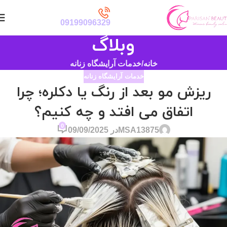
09199096329
وبلاگ
خانه
خدمات آرایشگاه زنانه
خدمات آرایشگاه زنانه
ریزش مو بعد از رنگ یا دکلره؛ چرا
اتفاق می افتد و چه کنیم؟
0
MSA13875
در 09/09/2025