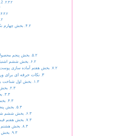
2. لایه برداری ملایم (Exfoliation)
بخش چهارم نک
بخش پنجم محصولات 
بخش ششم اشتباها
بخش هفتم آماده سازی پوست 
نکات حرفه ای برای ورود 
بخش اول شناخت باز
بخش د
ب
بخش
بخش پنجم
بخش ششم شرکت
بخش هفتم قیمت
بخش هشتم رض
بخش نه