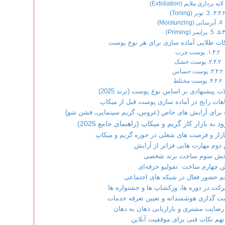
3. تونر (Toning)
4. آبرسانی (Moisturizing)
5. پرایمر (Priming)
ات طلایی آماده سازی برای هر نوع پوست
پوست چرب
پوست خشک
پوست حساس
پوست مختلط
پیشنهادی بر اساس نوع پوست (ترند 2025)
ت رایج در آماده سازی پوست قبل از میکاپ
برای آرایش های خاص (عروس، گریم سینمایی، فشن شو)
به بازار کار گریم و میکاپ (راهنمای جامع 2025)
ار و فرصت های شغلی در حوزه گریم و میکاپ
وم مهارت هایی فراتر از آرایش
خش سوم ساخت برند شخصی
 چهارم ساخت .تفولیو حرفه‌ای
 حضور فعال در شبکه های اجتماعی
 در دوره ها، ورکشاپ ها و جشنواره ها
 گذاری هوشمندانه و تعیین تعرفه خدمات
ایت مشتری و بازاریابی دهان به دهان
م نکات فنی برای موفقیت آنلاین