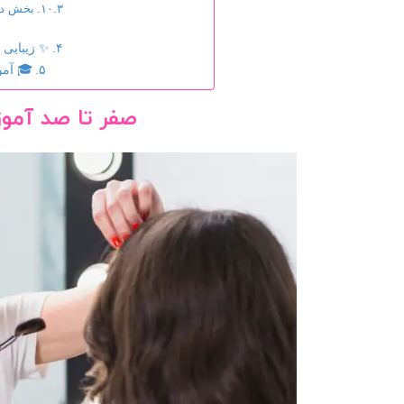
بخش ده
✨ زیبایی 
🎓 آم
صفر تا صد آمو