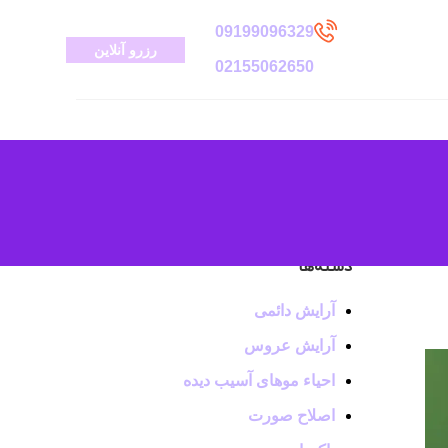
09199096329
رزرو آنلاین
02155062650
دسته‌ها
آرایش دائمی
آرایش عروس
احیاء موهای آسیب دیده
اصلاح صورت