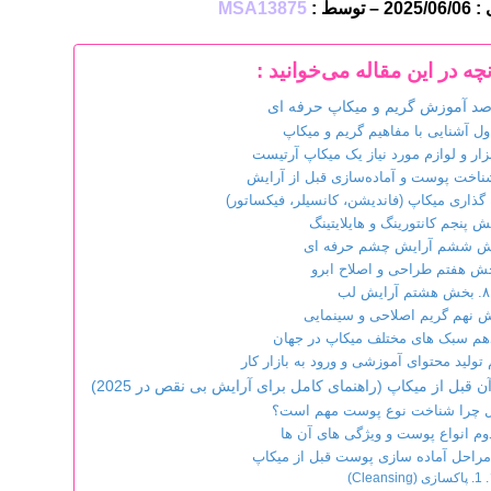
وسط :
MSA13875
نچه در این مقاله می‌خوانید :
صد آموزش گریم و میکاپ حرفه ای
ل آشنایی با مفاهیم گریم و میکاپ
ار و لوازم مورد نیاز یک میکاپ آرتیست
خت پوست و آماده‌سازی قبل از آرایش
گذاری میکاپ (فاندیشن، کانسیلر، فیکساتور)
 پنجم کانتورینگ و هایلایتینگ
 ششم آرایش چشم حرفه ای
ش هفتم طراحی و اصلاح ابرو
بخش هشتم آرایش لب
 نهم گریم اصلاحی و سینمایی
م سبک های مختلف میکاپ در جهان
ولید محتوای آموزشی و ورود به بازار کار
قبل از میکاپ (راهنمای کامل برای آرایش بی نقص در 2025)
 چرا شناخت نوع پوست مهم است؟
م انواع پوست و ویژگی های آن ها
احل آماده سازی پوست قبل از میکاپ
1. پاکسازی (Cleansing)