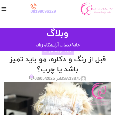
09199096329
وبلاگ
خانه
خدمات آرایشگاه زنانه
خدمات آرایشگاه زنانه
قبل از رنگ و دکلره، مو باید تمیز
باشد یا چرب؟
0
MSA13875
در 03/05/2025